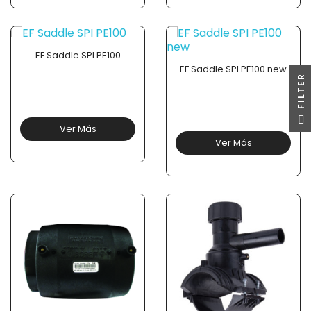
EF Saddle SPI PE100
EF Saddle SPI PE100 new
R
F
I
L
T
E
Ver Más
Ver Más