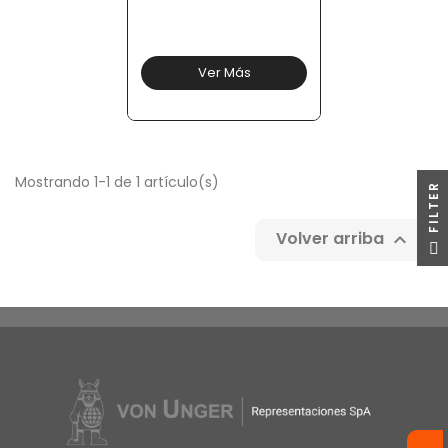
Ver Más
Mostrando 1-1 de 1 artículo(s)
R
Volver arriba

F
I
L
T
E