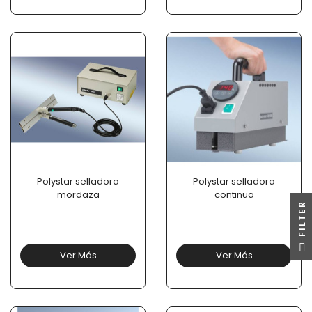
Polystar selladora
Polystar selladora
mordaza
continua
R
F
I
L
T
E
Ver Más
Ver Más