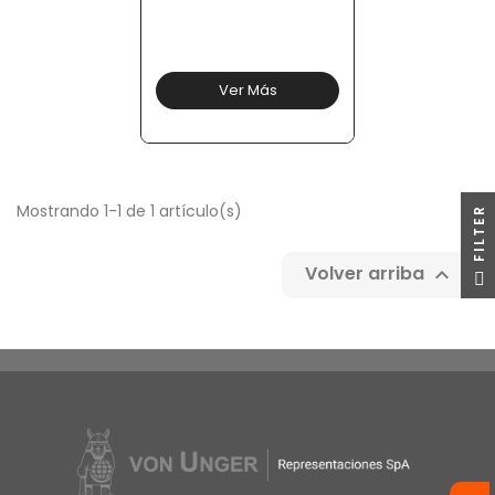
Ver Más
Mostrando 1-1 de 1 artículo(s)
R
Volver arriba

F
I
L
T
E