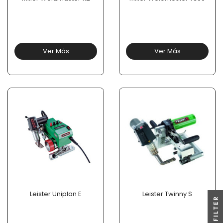
Ver Más
Ver Más
Leister Uniplan E
Leister Twinny S
R
F
I
L
T
E