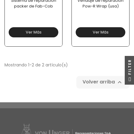
Sistema de reparación
Vendaje de reparación
packer de Fab-Cob
Pow-R Wrap (usa)
Ver Más
Ver Más
R
Mostrando 1-2 de 2 artículo(s)
F
I
L
T
E
Volver arriba
