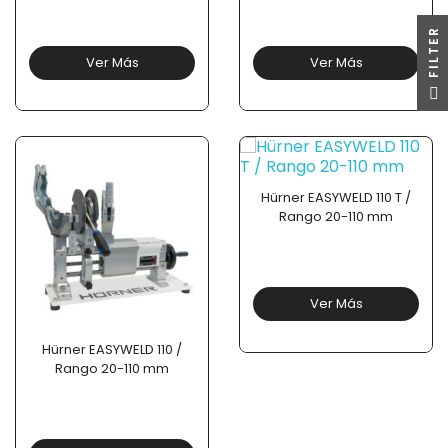
R
Ver Más
Ver Más
F
I
L
T
E
Hürner EASYWELD 110 T /
Rango 20-110 mm
Ver Más
Hürner EASYWELD 110 /
Rango 20-110 mm