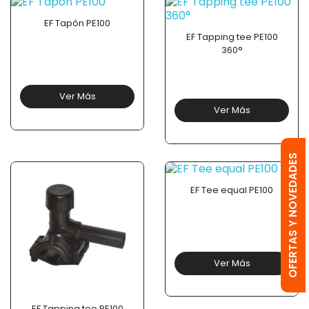
EF Tapón PE100
EF Tapping tee PE100
360°
Ver Más
Ver Más
OFERTAS Y NOVEDADES
EF Tee equal PE100
Ver Más
EF Tapping tee PE100