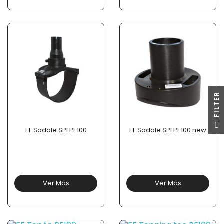
R
F
I
L
T
E
EF Saddle SPI PE100
EF Saddle SPI PE100 new
Ver Más
Ver Más