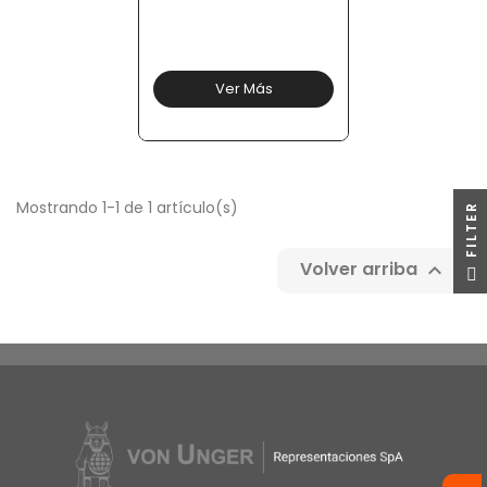
Ver Más
Mostrando 1-1 de 1 artículo(s)
R
Volver arriba

F
I
L
T
E