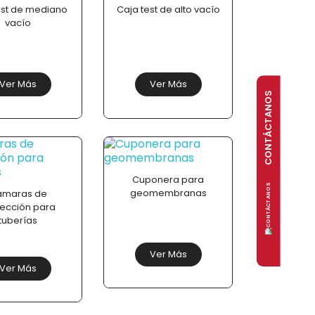
est de mediano
Caja test de alto vacío
vacío
Ver Más
Ver Más
CONTÁCTANOS
Cuponera para
geomembranas
ámaras de
pección para
tuberías
Ver Más
Ver Más