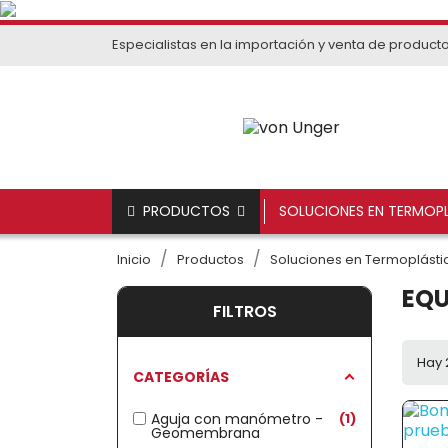
Especialistas en la importación y venta de product
PRODUCTOS
SOLUCIONES EN TERMOPL
Inicio
Productos
Soluciones en Termoplástic
EQU
FILTROS
Hay 
CATEGORÍAS
Aguja con manómetro -
1
Geomembrana