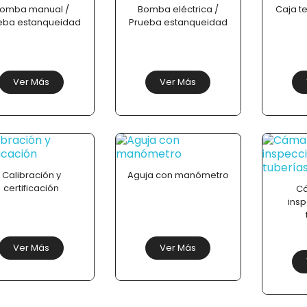
omba manual /
Bomba eléctrica /
Caja t
eba estanqueidad
Prueba estanqueidad
Ver Más
Ver Más
Calibración y
Aguja con manómetro
certificación
C
ins
Ver Más
Ver Más