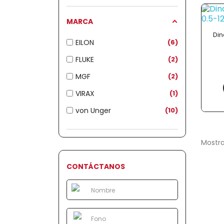
MARCA
Di
EILON
6
FLUKE
2
MGF
2
VIRAX
1
von Unger
10
Mostra
CONTÁCTANOS