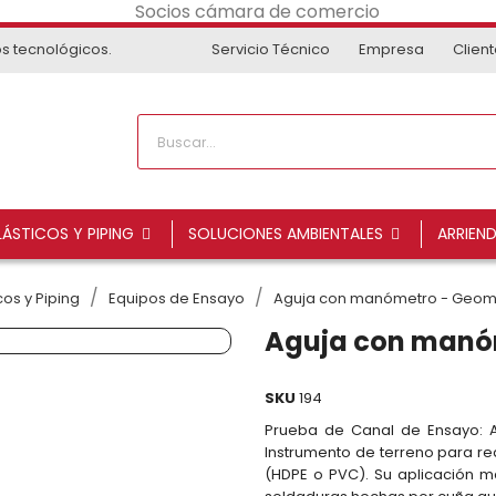
os tecnológicos.
Servicio Técnico
Empresa
Clien
ÁSTICOS Y PIPING
SOLUCIONES AMBIENTALES
ARRIEN
os y Piping
Equipos de Ensayo
Aguja con manómetro - Geo
Aguja con manó
SKU
194
Prueba de Canal de Ensayo: 
Instrumento de terreno para r
(HDPE o PVC). Su aplicación 