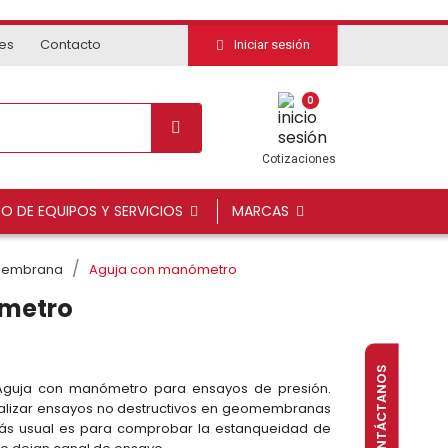
tes
Contacto
Iniciar sesión
0
Cotizaciones
DO DE EQUIPOS Y SERVICIOS
MARCAS
membrana
Aguja con manómetro
metro
CONTÁCTANOS
Aguja con manómetro para ensayos de presión.
ealizar ensayos no destructivos en geomembranas
más usual es para comprobar la estanqueidad de