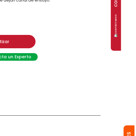
e dejan canal de ensayo.
tizar
ta un Experto