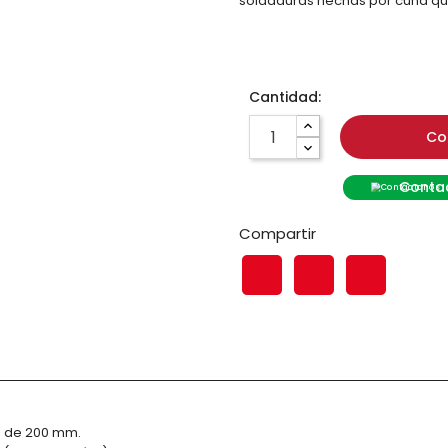
soldaduras hechas por cuña qu
Cantidad:
Co
Contac
Compartir
e de 200 mm.