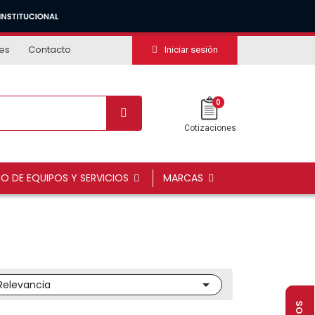
tes
Contacto
Iniciar sesión
0
Cotizaciones
DO DE EQUIPOS Y SERVICIOS
MARCAS

Relevancia