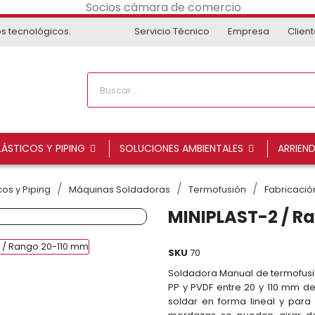
os tecnológicos.
Servicio Técnico
Empresa
Clien
ÁSTICOS Y PIPING
SOLUCIONES AMBIENTALES
ARRIEN
os y Piping
Máquinas Soldadoras
Termofusión
Fabricación
MINIPLAST-2 / R
SKU
70
Soldadora Manual de termofusión
PP y PVDF entre 20 y 110 mm de
soldar en forma lineal y par