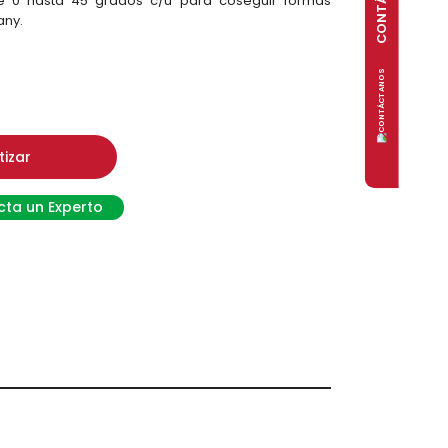
 0 hasta 45 grados c/u para coseguir formas
any.
tizar
ta un Experto