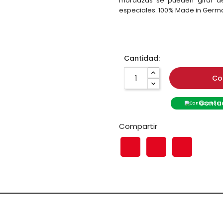
mordazas se pueden girar de
especiales. 100% Made in Germ
Cantidad:
Co
Contac
Compartir