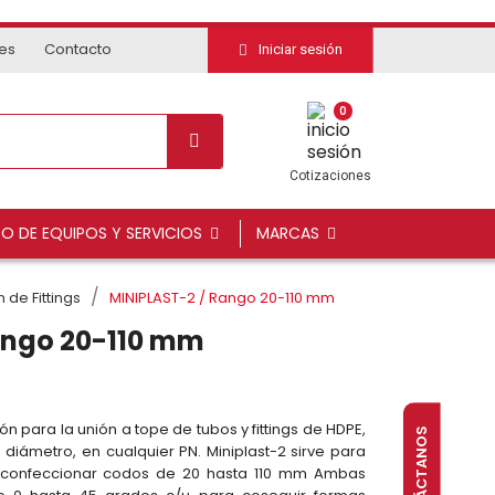
tes
Contacto
Iniciar sesión
0
Cotizaciones
DO DE EQUIPOS Y SERVICIOS
MARCAS
 de Fittings
MINIPLAST-2 / Rango 20-110 mm
ango 20-110 mm
 para la unión a tope de tubos y fittings de HDPE,
CONTÁCTANOS
 diámetro, en cualquier PN. Miniplast-2 sirve para
a confeccionar codos de 20 hasta 110 mm Ambas