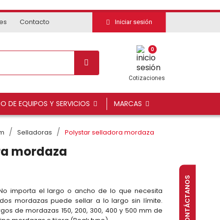
tes
Contacto
Iniciar sesión
0
Cotizaciones
DO DE EQUIPOS Y SERVICIOS
MARCAS
lm
Selladoras
Polystar selladora mordaza
ora mordaza
CONTÁCTANOS
. No importa el largo o ancho de lo que necesita
e dos mordazas puede sellar a lo largo sin límite.
gos de mordazas 150, 200, 300, 400 y 500 mm de