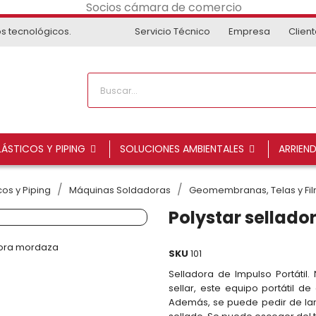
os tecnológicos.
Servicio Técnico
Empresa
Clien
ÁSTICOS Y PIPING
SOLUCIONES AMBIENTALES
ARRIEN
os y Piping
Máquinas Soldadoras
Geomembranas, Telas y Fi
Polystar sellad
SKU
101
Selladora de Impulso Portátil
sellar, este equipo portátil d
Además, se puede pedir de lar