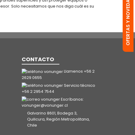
OFERTAS Y NOVEDADES
grandes superficies y así proteger equipos o
pesor. Solo necesitamos que nos diga cuál es su
CONTACTO
Llamenos +56 2
2629 0655
Servicio técnico
+56 2 2954 7544
Escríbanos:
vonunger@vonunger.cl
Galvarino 8601, Bodega 3,
Quilicura, Región Metropolitana,
Chile