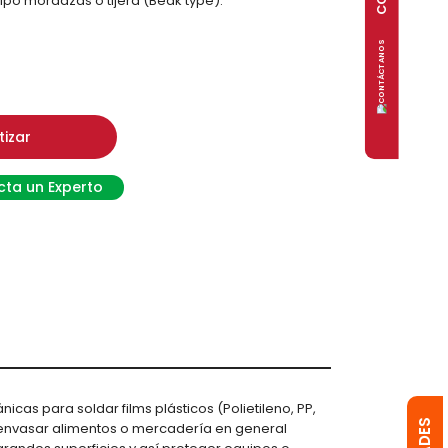
ipo mordazas o tijera (Beak type).
tizar
ta un Experto
cas para soldar films plásticos (Polietileno, PP,
 envasar alimentos o mercadería en general