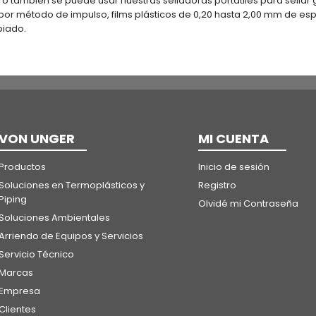
ro también se puede usar nuestras selladoras portátiles para sellar 
por método de impulso, films plásticos de 0,20 hasta 2,00 mm de es
piado.
VON UNGER
MI CUENTA
Productos
Inicio de sesión
Soluciones en Termoplásticos y
Registro
Piping
Olvidé mi Contraseña
Soluciones Ambientales
Arriendo de Equipos y Servicios
Servicio Técnico
Marcas
Empresa
Clientes