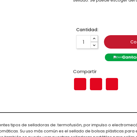
sellado. Se puede escoger del t
Cantidad:
Co
Contac
Compartir
ntes tipos de selladoras de: termofusión, por impulso o electromecáni
omáticas. Su uso más común es el sellado de bolsas plásticas para