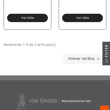
Ver Más
Ver Más
Mostrando 1-2 de 2 artículo(s)
R
Volver arriba

F
I
L
T
E