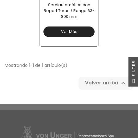
Semiautomática con
Report Turan / Rango 63-
800 mm
Ver Más
R
Mostrando 1-1 de 1 artículo(s)
F
I
L
T
E
Volver arriba
