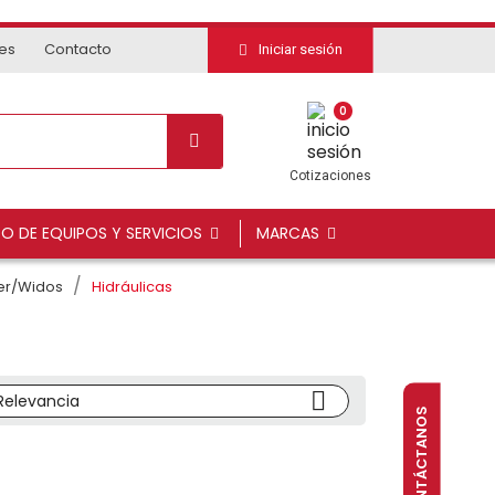
tes
Contacto
Iniciar sesión
0
Cotizaciones
DO DE EQUIPOS Y SERVICIOS
MARCAS
er/Widos
Hidráulicas

Relevancia
CONTÁCTANOS