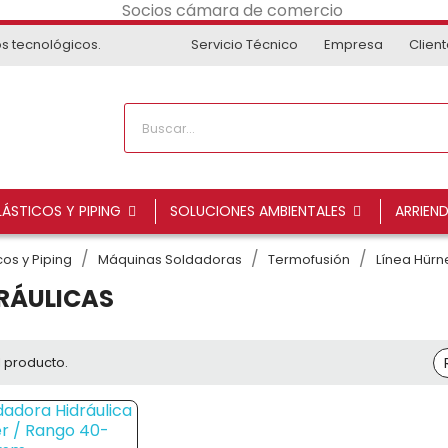
os tecnológicos.
Servicio Técnico
Empresa
Clien
ÁSTICOS Y PIPING
SOLUCIONES AMBIENTALES
ARRIEN
os y Piping
Máquinas Soldadoras
Termofusión
Línea Hürn
RÁULICAS
1 producto.