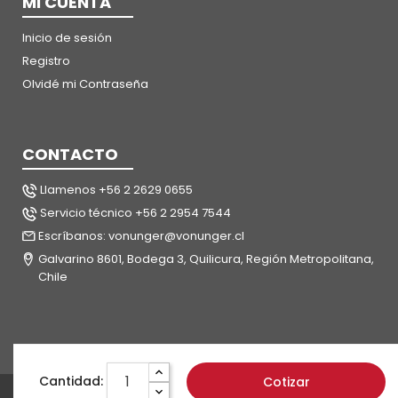
MI CUENTA
Inicio de sesión
Registro
Olvidé mi Contraseña
CONTACTO
Llamenos +56 2 2629 0655
Servicio técnico +56 2 2954 7544
Escríbanos: vonunger@vonunger.cl
Galvarino 8601, Bodega 3, Quilicura, Región Metropolitana,
Chile
Cantidad:
Cotizar
©
Copyright von Unger 2025
|
Mapa del sitio
| Powered by
Enexum