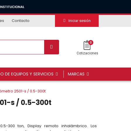
tes
Contacto
Iniciar sesión
0
Cotizaciones
DO DE EQUIPOS Y SERVICIOS
MARCAS
metro 2501-s / 0.5-300t
1-s / 0.5-300t
.5-300 ton, Display remoto inhalámbrico. Los