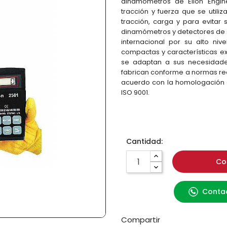
dinamómetros de Eilon Engin
tracción y fuerza que se utili
tracción, carga y para evitar
dinamómetros y detectores de 
internacional por su alto niv
compactas y características ex
se adaptan a sus necesidades
fabrican conforme a normas rec
acuerdo con la homologación d
ISO 9001.
Cantidad:
Co
Contac
Compartir