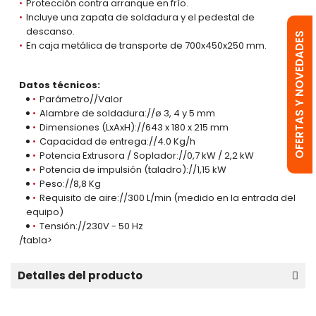
Protección contra arranque en frío.
Incluye una zapata de soldadura y el pedestal de
descanso.
OFERTAS Y NOVEDADES
En caja metálica de transporte de 700x450x250 mm.
Datos técnicos:
Parámetro//Valor
Alambre de soldadura://ø 3, 4 y 5 mm
Dimensiones (LxAxH)://643 x 180 x 215 mm
Capacidad de entrega://4.0 Kg/h
Potencia Extrusora / Soplador://0,7 kW / 2,2 kW
Potencia de impulsión (taladro)://1,15 kW
Peso://8,8 Kg
Requisito de aire://300 L/min (medido en la entrada del
equipo)
Tensión://230V - 50 Hz
/tabla>
Detalles del producto